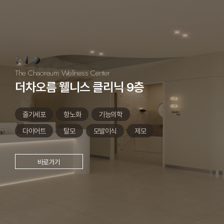
The Chaoreum Wellness Center
더차오름 웰니스 클리닉 9층
줄기세포
항노화
기능의학
다이어트
탈모
모발이식
제모
바로가기