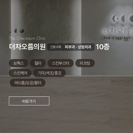
The Chaoreum Clinic
더차오름의원
10층
피부과 · 성형외과
진료과목
보톡스
필러
스킨부스터
리프팅
스킨케어
기미/색조/홍조
여드름/모공/흉터
바로가기